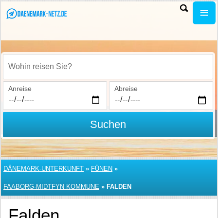
Wohin reisen Sie?
Anreise
Abreise
Suchen
DÄNEMARK-UNTERKUNFT
»
FÜNEN
»
FAABORG-MIDTFYN KOMMUNE
»
FALDEN
Falden