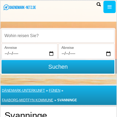
Wohin reisen Sie?
Anreise
Abreise
Suchen
DÄNEMARK-UNTERKUNFT
»
FÜNEN
»
FAABORG-MIDTFYN KOMMUNE
»
SVANNINGE
Svanninge